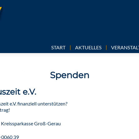
Skip
START
AKTUELLES
VERANSTA
to
content
Spenden
zeit e.V.
eit e.V. finanziell unterstützen?
trag!
er Kreissparkasse Groß-Gerau
 0060 39