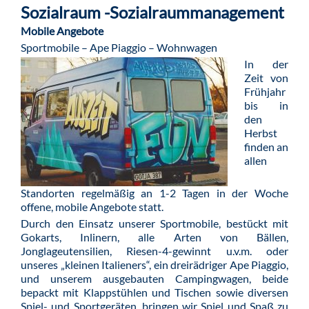
Sozialraum -Sozialraummanagement
Mobile Angebote
Sportmobile – Ape Piaggio – Wohnwagen
In der
Zeit von
Frühjahr
bis in
den
Herbst
finden an
allen
Standorten regelmäßig an 1-2 Tagen in der Woche
offene, mobile Angebote statt.
Durch den Einsatz unserer Sportmobile, bestückt mit
Gokarts, Inlinern, alle Arten von Bällen,
Jonglageutensilien, Riesen-4-gewinnt u.v.m. oder
unseres „kleinen Italieners“, ein dreirädriger Ape Piaggio,
und unserem ausgebauten Campingwagen, beide
bepackt mit Klappstühlen und Tischen sowie diversen
Spiel- und Sportgeräten, bringen wir Spiel und Spaß zu